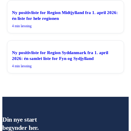
Ny positivliste for Region Midtjylland fra 1. april 2026:
én liste for hele regionen
4
min læsning
Ny positivliste for Region Syddanmark fra 1. april
2026: én samlet liste for Fyn og Sydjylland
4
min læsning
Din nye start
begynder her.