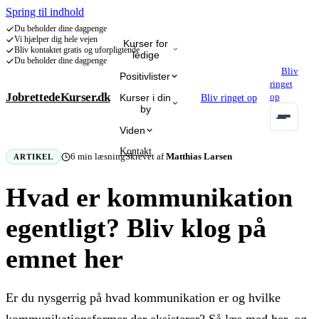
Spring til indhold
Du beholder dine dagpenge
Vi hjælper dig hele vejen
Kurser for
Bliv kontaktet gratis og uforpligtende
ledige
Du beholder dine dagpenge
Bliv
Positivlister
ringet
JobrettedeKurser.dk
op
Kurser i din
Bliv ringet op
by
Programmering
IT Administration & Database
IT-sikkerhed
Kunstig Int
Viden
Kontakt
6
min læsning
Skrevet af
Matthias Larsen
ARTIKEL
Hvad er kommunikation
egentligt? Bliv klog på
emnet her
Er du nysgerrig på hvad kommunikation er og hvilke