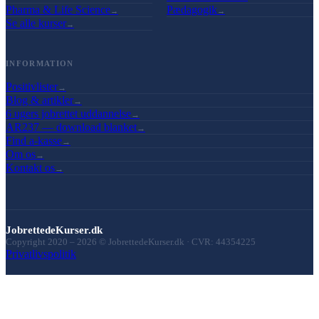
Pharma & Life Science
Pædagogik
→
→
Se alle kurser
→
INFORMATION
Positivlister
→
Blog & artikler
→
6 ugers jobrettet uddannelse
→
AR237 — download blanket
→
Find a-kasse
→
Om os
→
Kontakt os
→
JobrettedeKurser.dk
Copyright 2020 –
2026
© JobrettedeKurser.dk · CVR: 44354225
Privatlivspolitik