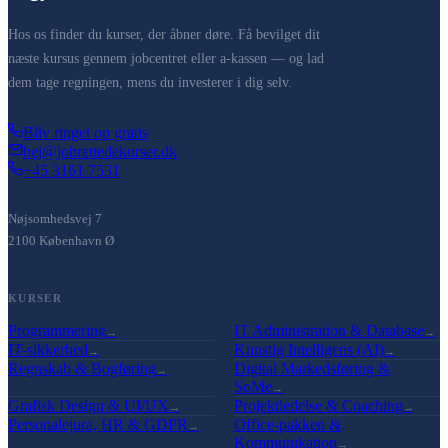
Hos os finder du kurser, der åbner døre. Få bevilget dit
næste kursus gennem jobcentret eller a-kassen — og lad
dem tage regningen, mens du investerer i dig selv.
Bliv ringet op gratis
hej@jobrettedekurser.dk
+45 3161 7531
Nøjsomhedsvej 7
2100 København Ø
KURSER
Programmering
IT Administration & Database
→
→
IT-sikkerhed
Kunstig Intelligens (AI)
→
→
Regnskab & Bogføring
Digital Markedsføring &
→
SoMe
→
Grafisk Design & UI/UX
Projektledelse & Coaching
→
→
Personalejura, HR & GDPR
Office-pakken &
→
Kommunikation
→