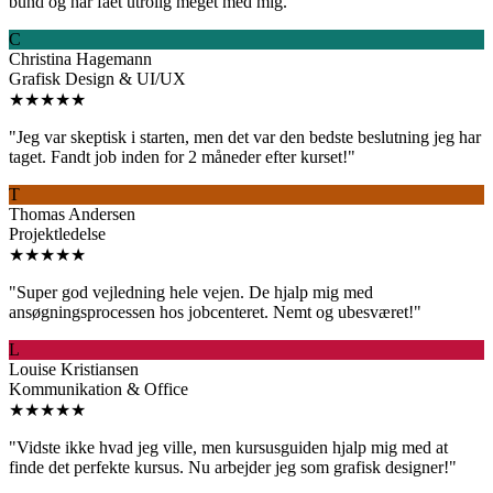
bund og har fået utrolig meget med mig.
"
C
Christina Hagemann
Grafisk Design & UI/UX
★★★★★
"
Jeg var skeptisk i starten, men det var den bedste beslutning jeg har
taget. Fandt job inden for 2 måneder efter kurset!
"
T
Thomas Andersen
Projektledelse
★★★★★
"
Super god vejledning hele vejen. De hjalp mig med
ansøgningsprocessen hos jobcenteret. Nemt og ubesværet!
"
L
Louise Kristiansen
Kommunikation & Office
★★★★★
"
Vidste ikke hvad jeg ville, men kursusguiden hjalp mig med at
finde det perfekte kursus. Nu arbejder jeg som grafisk designer!
"