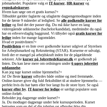
jobmarkedet. Populære valg er
IT-kurser
,
HR-kurser
og
regnskabskurser
.
Hvem kan søge om et gratis kursus?
+
Tilbuddet gælder faglærte og ufaglærte dagpengemodtagere inden
for de første 9 måneder af ledighed. Se
alle godkendte kurser for
ledige
og find det der passer dig. Du må ikke have en lang
videregående uddannelse (bachelor/kandidat), medmindre du også
har en erhvervsfaglig baggrund. Vi tilbyder også
gratis kurser for
ledige
inden for mange fagområder.
Hvad er positivlisten?
+
Positivlisten
er en liste over godkendte kurser udgivet af Styrelsen
for Arbejdsmarked og Rekruttering (STAR). Kurserne er udvalgt,
fordi der er mangel på arbejdskraft inden for de pågældende
sektorer. Alle
kurser på JobrettedeKurser.dk
er godkendt på
listen. Du kan læse mere om ordningen under
6 ugers jobrettet
uddannelse
.
Kan jeg tage kurset online hjemmefra?
+
Ja! De fleste
kurser
udbydes både online og med fremmøde.
Online-kurser giver dig fuld fleksibilitet til at studere hjemmefra —
perfekt hvis du har børn eller bor langt fra de store byer. Se også
kurser efter by
.
IT-kurser for ledige
er særligt populære som
online-forløb.
Beholder jeg dagpenge under kurset?
+
Ja. Du modtager dagpenge under hele kursusperioden. Kurset
betragtes som en del af din jobplan og afbryder ikke din