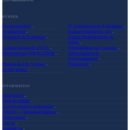
KURSER
Programmering
IT Administration & Database
→
→
IT-sikkerhed
Kunstig Intelligens (AI)
→
→
Regnskab & Bogføring
Digital Markedsføring &
→
SoMe
→
Grafisk Design & UI/UX
Projektledelse & Coaching
→
→
Personalejura, HR & GDPR
Office-pakken &
→
Kommunikation
→
Pharma & Life Science
Pædagogik
→
→
Se alle kurser
→
INFORMATION
Positivlister
→
Blog & artikler
→
6 ugers jobrettet uddannelse
→
AR237 — download blanket
→
Find a-kasse
→
Om os
→
Kontakt os
→