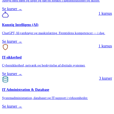
Arbejd med børn og unge og gør en forskel i daginstitutioner og skoler.
Se kurser →
1
kursus
Kunstig Intelligens (AI)
ChatGPT, AI-værktøjer og maskinlæring. Fremtidens kompetencer — i dag.
Se kurser →
1
kursus
IT-sikkerhed
Cybersikkerhed, netværk og beskyttelse af digitale systemer.
Se kurser →
3
kurser
IT Administration & Database
Systemadministration, databaser og IT-support i virksomheder.
Se kurser →