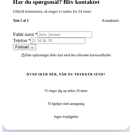
Har du spørgsmål? Bliv kontaktet
Udfyld formularen, så ringer vi inden for 24 timer
Trin
1
af 2
Kontaktinfo
Fulde navn *
Telefon *
Fortsæt →
Dine oplysninger deles kun med den relevante kursusudbyder
HVAD SKER DER, NÅR DU TRYKKER SEND?
1
Vi ringer dig op inden 24 timer
2
Vi hjælper med ansøgning
3
Ingen forpligtelse