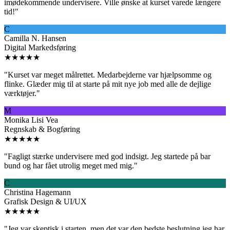
imødekommende undervisere. Ville ønske at kurset varede længere
tid!
"
C
Camilla N. Hansen
Digital Markedsføring
★★★★★
"
Kurset var meget målrettet. Medarbejderne var hjælpsomme og
flinke. Glæder mig til at starte på mit nye job med alle de dejlige
værktøjer.
"
M
Monika Lisi Vea
Regnskab & Bogføring
★★★★★
"
Fagligt stærke undervisere med god indsigt. Jeg startede på bar
bund og har fået utrolig meget med mig.
"
C
Christina Hagemann
Grafisk Design & UI/UX
★★★★★
"
Jeg var skeptisk i starten, men det var den bedste beslutning jeg har