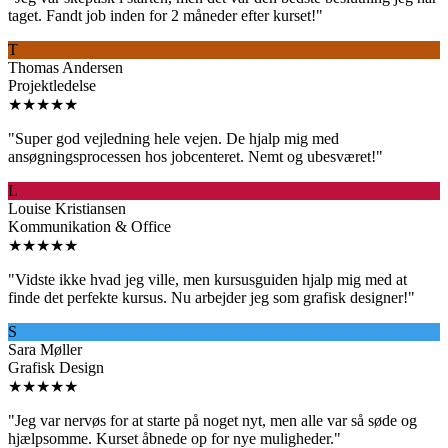
taget. Fandt job inden for 2 måneder efter kurset!
"
T
Thomas Andersen
Projektledelse
★★★★★
"
Super god vejledning hele vejen. De hjalp mig med
ansøgningsprocessen hos jobcenteret. Nemt og ubesværet!
"
L
Louise Kristiansen
Kommunikation & Office
★★★★★
"
Vidste ikke hvad jeg ville, men kursusguiden hjalp mig med at
finde det perfekte kursus. Nu arbejder jeg som grafisk designer!
"
S
Sara Møller
Grafisk Design
★★★★★
"
Jeg var nervøs for at starte på noget nyt, men alle var så søde og
hjælpsomme. Kurset åbnede op for nye muligheder.
"