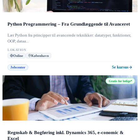
Python Programmering – Fra Grundlæggende til Avanceret
Lær Python fra principper til avancerede teknikker: datatyper, funktioner,
OOP, dataa...
LOKATION
Online
København
Se kursus
Jobcenter
Gratis for ledige*
Regnskab & Bogføring inkl. Dynamics 365, e-conomic &
Excel