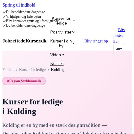
Spring til indhold
Du beholder dine dagpenge
Vi hjælper dig hele vejen
Kurser for
Bliv kontaktet gratis og uforpligtende
ledige
Du beholder dine dagpenge
Bliv
Positivlister
ringet
JobrettedeKurser.dk
op
Kurser i din
Bliv ringet op
by
Programmering
IT Administration & Database
IT-sikkerhed
Kunstig Int
Viden
Kontakt
Forside
›
Kurser for ledige
›
Kolding
Region Syddanmark
Kurser for ledige
i
Kolding
Kolding er en by med en stærk designtradition —
Designskolen Kolding sætter præg på lokale virksomheder