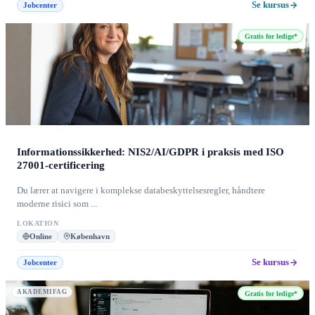
Se kursus
Jobcenter
Gratis for ledige*
Informationssikkerhed: NIS2/AI/GDPR i praksis med ISO
27001-certificering
Du lærer at navigere i komplekse databeskyttelsesregler, håndtere
moderne risici som ...
LOKATION
Online
København
Se kursus
Jobcenter
AKADEMIFAG
Gratis for ledige*