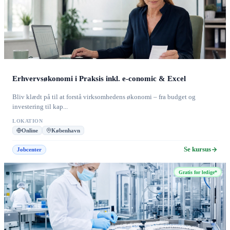
Erhvervsøkonomi i Praksis inkl. e-conomic & Excel
Bliv klædt på til at forstå virksomhedens økonomi – fra budget og
investering til kap...
LOKATION
Online
København
Se kursus
Jobcenter
Gratis for ledige*