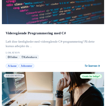
Videregående Programmering med C#
Løft dine færdigheder med videregående C#-programmering! På dette
kursus arbejder du ...
LOKATION
Online
København
Se kursus
A-kasse
Jobcenter
AKADEMIFAG
Gratis for ledige*