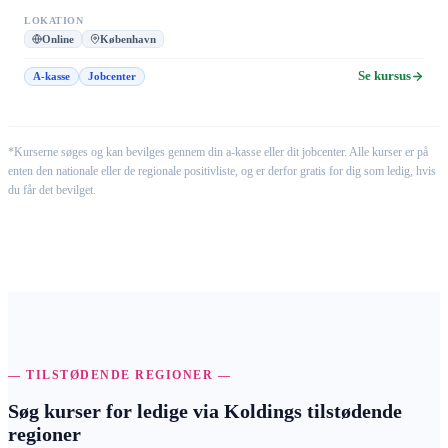
LOKATION
Online
København
Se kursus
A-kasse
Jobcenter
*Kurserne søges og kan bevilges gennem din a-kasse eller dit jobcenter. Alle kurser er på
enten den nationale eller de regionale positivliste, og er derfor gratis for dig som ledig, hvis
du får det bevilget.
— TILSTØDENDE REGIONER —
Søg kurser for ledige via Koldings tilstødende
regioner