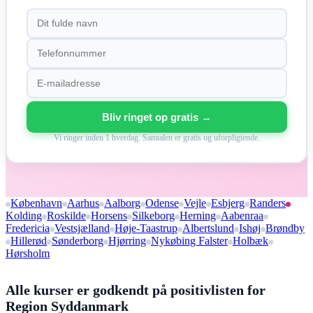
Bliv ringet op gratis →
Vi ringer inden 1 hverdag. Samtalen er gratis og uforpligtende.
København
Aarhus
Aalborg
Odense
Vejle
Esbjerg
Randers
Kolding
Roskilde
Horsens
Silkeborg
Herning
Aabenraa
Fredericia
Vestsjælland
Høje-Taastrup
Albertslund
Ishøj
Brøndby
Hillerød
Sønderborg
Hjørring
Nykøbing Falster
Holbæk
Hørsholm
Alle kurser er godkendt på positivlisten for
Region Syddanmark