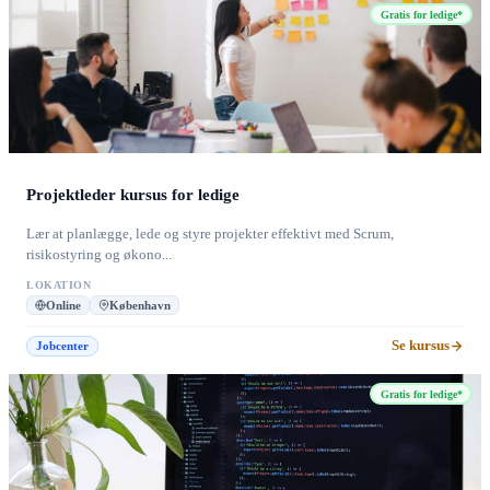
Gratis for ledige*
Projektleder kursus for ledige
Lær at planlægge, lede og styre projekter effektivt med Scrum,
risikostyring og økono...
LOKATION
Online
København
Se kursus
Jobcenter
Gratis for ledige*