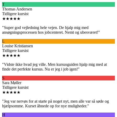
T
Thomas Andersen
Tidligere kursist
★★★★★
"
Super god vejledning hele vejen. De hjalp mig med
ansøgningsprocessen hos jobcenteret. Nemt og ubesværet!
"
L
Louise Kristiansen
Tidligere kursist
★★★★★
"
Vidste ikke hvad jeg ville. Men kursusguiden hjalp mig med at
finde det perfekte kursus. Nu er jeg i job igen!
"
S
Sara Møller
Tidligere kursist
★★★★★
"
Jeg var nervøs for at starte på noget nyt, men alle var så søde og
hjælpsomme. Kurset åbnede op for nye muligheder.
"
H