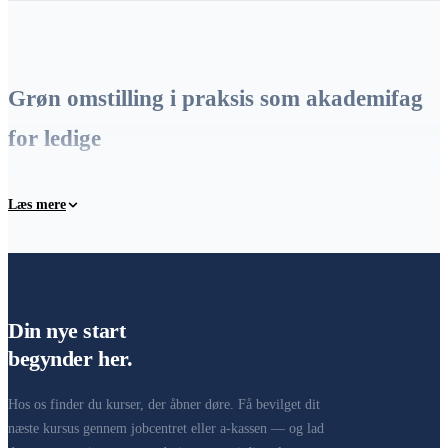
Grøn omstilling i praksis som akademifag
for ledige
Dette akademifag i grøn omstilling giver dig en bred, formel
Læs mere
indføring i bæredygtighed og bæredygtig forretningsudvikling med
eksamen og ECTS. Du arbejder med, hvordan virksomheder
omstiller deres forretning i en grønnere retning, og får et
dokumenteret bevis på dine kompetencer.
Din nye start
Vil du i stedet specialisere dig i ESG-rapportering, klimadata, grønne
begynder her.
regnskaber og CSRD med en tydelig jobvinkel for ledige, så se vores
ESG kursus for ledige
. Begge kurser er gratis for dig som ledig, når
Hos os finder du kurser, der åbner døre. Få bevilget dit
de bevilges af dit jobcenter eller din a-kasse.
næste kursus gennem jobcentret eller a-kassen — og lad