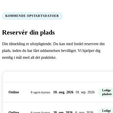
KOMMENDE OPSTARTSDATOER
Reservér din plads
Din tilmelding er uforpligtende. Du kan med fordel reservere din
plads, inden du har fået uddannelsen bevilliget. Vi hjælper dig
nemlig i mål med alt det praktiske.
FORMAT
TYPE
STARTDATO
SLUTDATO
PLADSE
Ledige
Online
6 ugers kursus
10. aug. 2026
18. sep. 2026
pladser
Ledige
Online
6 ugers kursus
28. sep. 2026
6. nov. 2026