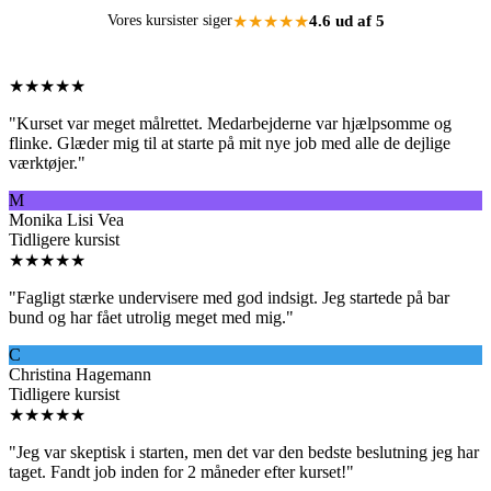
★★★★★
4.6 ud af 5
Vores kursister siger
★★★★★
"
Kurset var meget målrettet. Medarbejderne var hjælpsomme og
flinke. Glæder mig til at starte på mit nye job med alle de dejlige
værktøjer.
"
M
Monika Lisi Vea
Tidligere kursist
★★★★★
"
Fagligt stærke undervisere med god indsigt. Jeg startede på bar
bund og har fået utrolig meget med mig.
"
C
Christina Hagemann
Tidligere kursist
★★★★★
"
Jeg var skeptisk i starten, men det var den bedste beslutning jeg har
taget. Fandt job inden for 2 måneder efter kurset!
"