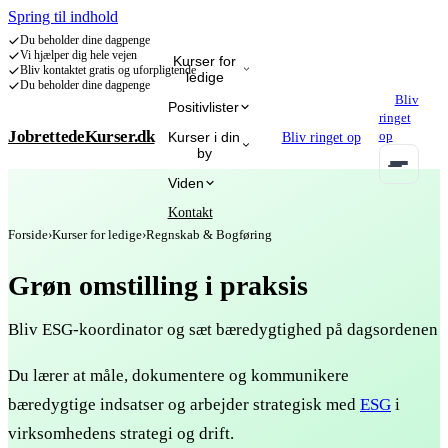
Spring til indhold
Du beholder dine dagpenge
Vi hjælper dig hele vejen
Kurser for
Bliv kontaktet gratis og uforpligtende
ledige
Du beholder dine dagpenge
Bliv
Positivlister
ringet
JobrettedeKurser.dk
op
Kurser i din
Bliv ringet op
by
Programmering
IT Administration & Database
IT-sikkerhed
Kunstig Int
Viden
Kontakt
Forside
›
Kurser for ledige
›
Regnskab & Bogføring
Grøn omstilling i praksis
Bliv ESG-koordinator og sæt bæredygtighed på dagsordenen
Du lærer at måle, dokumentere og kommunikere
bæredygtige indsatser og arbejder strategisk med
ESG
i
virksomhedens strategi og drift.