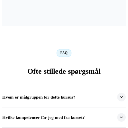
FAQ
Ofte stillede spørgsmål
Hvem er målgruppen for dette kursus?
Kurset er for dig, der ønsker at arbejde med bæredygtighed, ESG
Hvilke kompetencer får jeg med fra kurset?
eller grøn projektledelse og vil have konkrete kompetencer til at