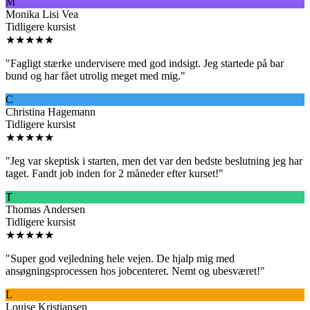
M
Monika Lisi Vea
Tidligere kursist
★★★★★
"
Fagligt stærke undervisere med god indsigt. Jeg startede på bar
bund og har fået utrolig meget med mig.
"
C
Christina Hagemann
Tidligere kursist
★★★★★
"
Jeg var skeptisk i starten, men det var den bedste beslutning jeg har
taget. Fandt job inden for 2 måneder efter kurset!
"
T
Thomas Andersen
Tidligere kursist
★★★★★
"
Super god vejledning hele vejen. De hjalp mig med
ansøgningsprocessen hos jobcenteret. Nemt og ubesværet!
"
L
Louise Kristiansen